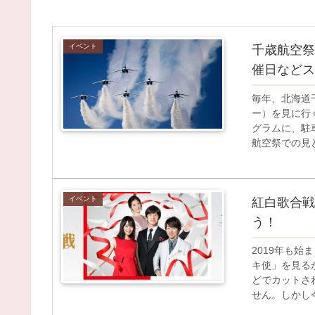
イベント
千歳航空祭
催日などス
毎年、北海道
ー）を見に行
グラムに、駐
航空祭での見ど
イベント
紅白歌合戦
う！
2019年も
キ使」を見る
どでカットさ
せん。しかし今