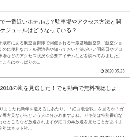
で一番近いホテルは？駐車場やアクセス方法と開
ケジュールはどうなっている？
千歳市にある航空自衛隊で開催される千歳基地航空祭（航空ショ
くのに便利なホテル宿泊先や知っておいた法がいい開催日やプロ
車場などのアクセス状況や必要アイテムなどを調べてみました。
ころはやっぱりの...
2020.05.23
2018の嵐を見逃した！でも動画で無料視聴しよ
始まりましたね新年を迎えるにあたり、「紅白歌合戦」を見るか「ガ
か両方見ながらという人に分かれますよね。ガキ使は特別番組な
れたところなど放送されますが紅白の再放送を見たことがありま
年はネット社...