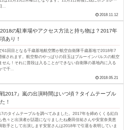
..
2018.11.12
2018の駐車場やアクセス方法と持ち物は？2017年
項あり！
で61回目となる千歳基地航空際が航空自衛隊千歳基地で2018年7
)に開催されます。航空祭のやっぱりの目玉はブルーインパルスの航空
ません！それに普段は入ることができない自衛隊の基地内に入る
で千...
2018.05.21
戦2017』嵐の出演時間はいつ頃？タイムテーブル
た！
17のタイムテーブルを調べてみました。2017年を締めくくる紅白
も色々と出演者が話題になりましたね桑田佳祐さんや安室奈美恵
演歌手として出演します安室さんは2018年で引退を表明していま