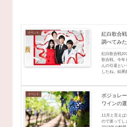
イベント
紅白歌合戦
調べてみた
紅白歌合戦20
歌合戦、今年
んの引退とい
したね。結果的
イベント
ボジョレー
ワインの選
11月と言え
ので迷ってし
2018年の解