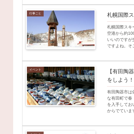
行事ごと
札幌国際ス
札幌国際スキ
空港から約1
いいのですが
ですよね。そこ
イベント
【有田陶器
をしよう！
有田陶器市は
な有田町で春
を入手してお
からでています