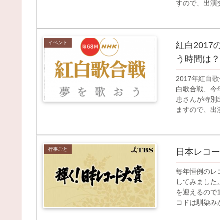
すので、出演交
イベント
紅白201
う時間は？
2017年紅白
白歌合戦、今
恵さんが特別
ますので、出演
行事ごと
日本レコー
毎年恒例のレ
してみました
を迎えるので
コドは馴染みが