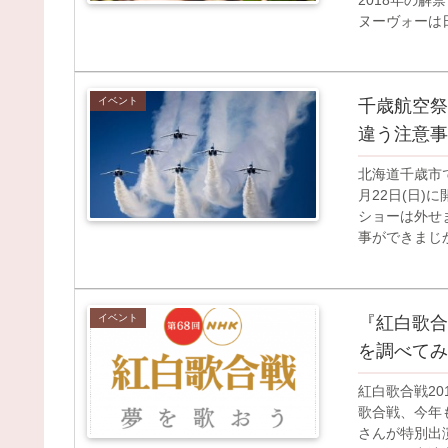
ヌーヴォーは日.
イベント
千歳航空祭
違う注意事
北海道千歳市
月22日(日
ショーは外せ
事ができまじか
イベント
『紅白歌合
を調べてみ
紅白歌合戦20
歌合戦、今年
さんが特別出