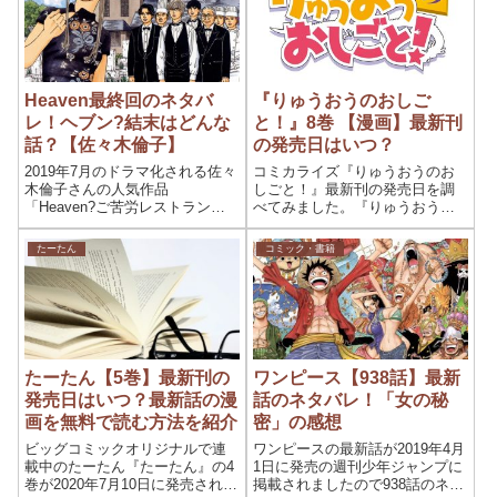
Heaven最終回のネタバ
『りゅうおうのおしご
レ！ヘブン?結末はどんな
と！』8巻 【漫画】最新刊
話？【佐々木倫子】
の発売日はいつ？
2019年7月のドラマ化される佐々
コミカライズ『りゅうおうのお
木倫子さんの人気作品
しごと！』最新刊の発売日を調
「Heaven?ご苦労レストラン」
べてみました。『りゅうおうの
の最終回はどんな内容だった
おしごと！』は、白鳥士郎によ
か？内...
る日本の...
たーたん
コミック・書籍
たーたん【5巻】最新刊の
ワンピース【938話】最新
発売日はいつ？最新話の漫
話のネタバレ！「女の秘
画を無料で読む方法を紹介
密」の感想
ビッグコミックオリジナルで連
ワンピースの最新話が2019年4月
載中のたーたん『たーたん』の4
1日に発売の週刊少年ジャンプに
巻が2020年7月10日に発売され次
掲載されましたので938話のネタ