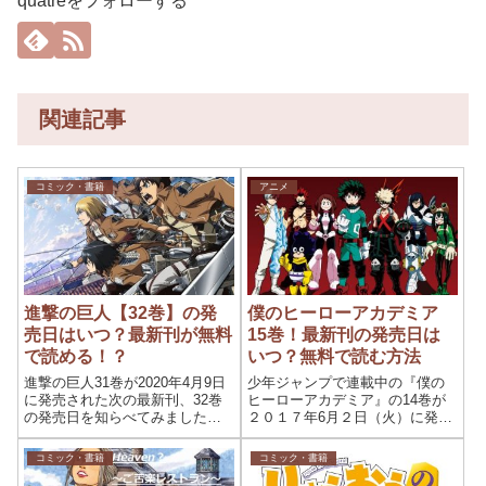
quatreをフォローする
関連記事
コミック・書籍
アニメ
進撃の巨人【32巻】の発
僕のヒーローアカデミア
売日はいつ？最新刊が無料
15巻！最新刊の発売日は
で読める！？
いつ？無料で読む方法
進撃の巨人31巻が2020年4月9日
少年ジャンプで連載中の『僕の
に発売された次の最新刊、32巻
ヒーローアカデミア』の14巻が
の発売日を知らべてみました。
２０１７年6月２日（火）に発売
進撃の巨人の立ち読みは・・...
されました次の最新コミック15
巻...
コミック・書籍
コミック・書籍