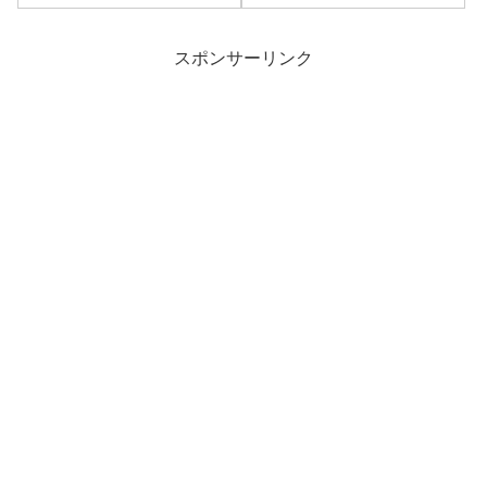
の最新刊コミック5巻の発売...
バレを書いていきます！ど...
スポンサーリンク