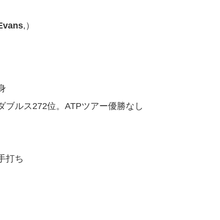
 Evans
,）
身
ダブルス272位。ATPツアー優勝なし
手打ち