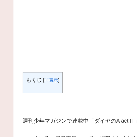
もくじ
[
非表示
]
週刊少年マガジンで連載中「ダイヤのA actⅡ