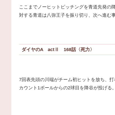
ここまでノーヒットピッチングを青道先発の
対する青道は八弥王子を振り切り、次へ進む
ダイヤのA actⅡ 168話〈死力〉
7回表先頭の川端がチーム初ヒットを放ち、打
カウント1ボールからの2球目を降谷が投げる