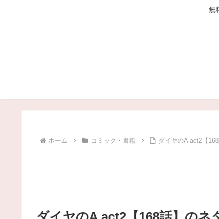
無
ホーム
コミック・書籍
ダイヤのA act2
ダイヤのA act2【168話】