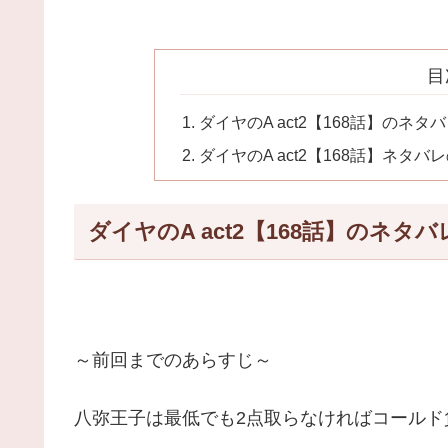
目
ダイヤのA act2【168話】のネタ
ダイヤのA act2【168話】ネタバ
ダイヤのA act2【168話】のネタバ
～前回までのあらすじ～
八弥王子は最低でも2点取らなければコールド