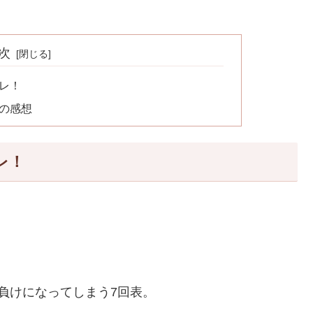
次
バレ！
レの感想
レ！
負けになってしまう7回表。