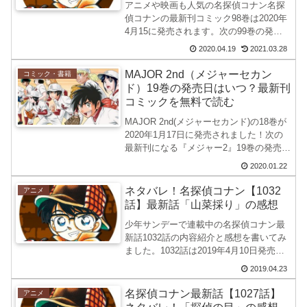
アニメや映画も人気の名探偵コナン名探
偵コナンの最新刊コミック98巻は2020年
4月15に発売されます。次の99巻の発売
日の予想をしてみたいと思います。名探
2020.04.19
2021.03.28
偵コナンの連載再開はいつ頃？休載はい
つまで？病名を調査してみた。名探偵コ
MAJOR 2nd（メジャーセカン
コミック・書籍
ナンのコミック...
ド）19巻の発売日はいつ？最新刊
コミックを無料で読む
MAJOR 2nd(メジャーセカンド)の18巻が
2020年1月17日に発売されました！次の
最新刊になる『メジャー2』19巻の発売日
を調べてみました。コミックのレンタル
2020.01.22
もおすすめです。見たい単行本だけ借り
る事ができるRenta!へアクセスして...
ネタバレ！名探偵コナン【1032
アニメ
話】最新話「山菜採り」の感想
少年サンデーで連載中の名探偵コナン最
新話1032話の内容紹介と感想を書いてみ
ました。1032話は2019年4月10日発売の
19号の掲載されました。名探偵コナンの
2019.04.23
連載再開はいつ頃？休載はいつまで？病
名を調査してみた。名探偵コナン【1032
名探偵コナン最新話【1027話】
アニメ
話】...