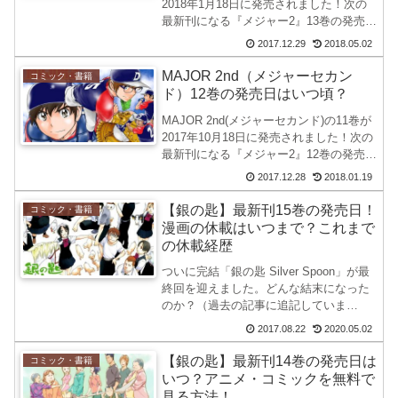
2018年1月18日に発売されました！次の
最新刊になる『メジャー2』13巻の発売日
を調べてみました。が、TVアニメ化され
2017.12.29
2018.05.02
ることが決定しました!!大吾の父親・吾郎
の熱血物語と同じく、放送されるの...
MAJOR 2nd（メジャーセカン
コミック・書籍
ド）12巻の発売日はいつ頃？
MAJOR 2nd(メジャーセカンド)の11巻が
2017年10月18日に発売されました！次の
最新刊になる『メジャー2』12巻の発売日
を調べてみました。MAJOR 2ndの発売日
2017.12.28
2018.01.19
茂野大吾は、プロ野球選手の父親・吾郎
に憧れて野球を始める。才能の...
【銀の匙】最新刊15巻の発売日！
コミック・書籍
漫画の休載はいつまで？これまで
の休載経歴
ついに完結「銀の匙 Silver Spoon」が最
終回を迎えました。どんな結末になった
のか？（過去の記事に追記していま
す。）荒川弘さんの人気マンガ「銀の匙
2017.08.22
2020.05.02
Silver Spoon」の14巻が2017年8月18日に
発売されました。発売日をテ...
【銀の匙】最新刊14巻の発売日は
コミック・書籍
いつ？アニメ・コミックを無料で
見る方法！