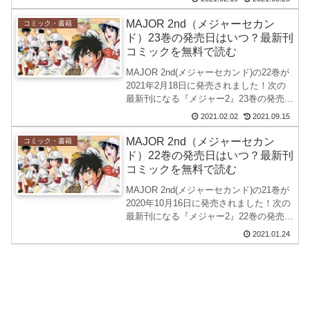
す。名探偵コナンの連載再開はいつ頃？
休載はいつまで？病名を調査してみた。
MAJOR 2nd（メジャーセカン
コミック・書籍
名探偵コナン...
ド）23巻の発売日はいつ？最新刊
コミックを無料で読む
MAJOR 2nd(メジャーセカンド)の22巻が
2021年2月18日に発売されました！次の
最新刊になる『メジャー2』23巻の発売日
を調べてみました。コミックのレンタル
2021.02.02
2021.09.15
もおすすめです。見たい単行本だけ借り
る事ができるRenta!へアクセスして...
MAJOR 2nd（メジャーセカン
コミック・書籍
ド）22巻の発売日はいつ？最新刊
コミックを無料で読む
MAJOR 2nd(メジャーセカンド)の21巻が
2020年10月16日に発売されました！次の
最新刊になる『メジャー2』22巻の発売日
を調べてみました。コミックのレンタル
2021.01.24
もおすすめです。見たい単行本だけ借り
る事ができるRenta!へアクセスし...