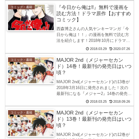
に憧れて野球を始める。才能のな...
『今日から俺は‼』無料で漫画を
コミック・書籍
読む方法！ドラマ原作【おすすめ
コミック】
西森博之さんの人気ヤンキーマンガ「今
日から俺は！！」の漫画を無料で読む方
法を紹介します！2018年10月にドラマ化
も決定し三橋貴志役は賀来賢人が演じる
2018.03.29
2020.07.26
事が決定しています。原作の西森博之さ
んのコメント今日俺がドラマ化するか
MAJOR 2nd（メジャーセカン
コミック・書籍
も……。そう言われた...
ド）14巻！最新刊の発売日はいつ
頃？
MAJOR 2nd(メジャーセカンド)の13巻が
2018年3月16日に発売されました！次の
最新刊になる『メジャー2』14巻の発売日
を調べてみました。が、TVアニメ化され
2018.03.25
2018.09.26
ることが決定しました!!大吾の父親・吾郎
の熱血物語と同じく、放送されるの...
MAJOR 2nd（メジャーセカン
コミック・書籍
ド）13巻！最新刊の発売日はいつ
頃？
MAJOR 2nd(メジャーセカンド)の12巻が