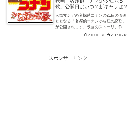
映画「名探偵コナンから紅の恋
アニメ
届」が付録の『C...
歌」公開日はいつ？新キャラは？
人気マンガの名探偵コナンの21目の映画
ととなる「名探偵コナンから紅の恋歌」
が公開されます。映画のストーリ、作品
内容や新キャラなどについて調べてみま
2017.01.31
2017.06.18
した。関連記事 名探偵コナンの最新コミ
ック92巻はいつ販売？映画との接点は？
名探偵コナン93...
スポンサーリンク