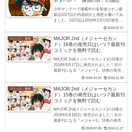
ネタバレ！「探偵の目」の感想
少年サンデーで連載中の名探偵コナン最
新話1027話の内容紹介と感想を書いてみ
ました。1027話は2019年2月13日発売の
11号の掲載されました。名探偵コナンの
2019.02.17
連載再開はいつ頃？休載はいつまで？病
名を調査してみた。名探偵コナン【1027
MAJOR 2nd（メジャーセカン
コミック・書籍
話】...
ド）16巻の発売日はいつ？最新刊
コミックを無料で読む
MAJOR 2nd(メジャーセカンド)の15巻が
2018年8月17日に発売されました！次の
最新刊になる『メジャー2』16巻の発売日
を調べてみました。コミックのレンタル
2018.10.10
2018.11.26
もおすすめです。見たい単行本だけ借り
る事ができるRenta!へアクセスして...
MAJOR 2nd（メジャーセカン
コミック・書籍
ド）15巻の発売日はいつ？最新刊
コミックを無料で読む
MAJOR 2nd(メジャーセカンド)の14巻が
2018年6月18日に発売されました！次の
最新刊になる『メジャー2』15巻の発売日
を調べてみました。MAJOR 2ndの発売日
2018.07.05
2018.11.27
茂野大吾は、プロ野球選手の父親・吾郎