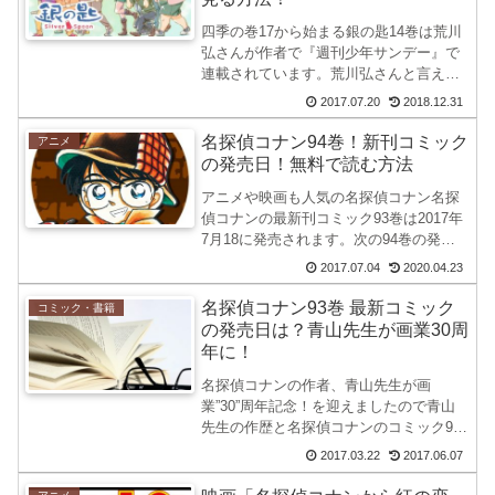
四季の巻17から始まる銀の匙14巻は荒川
弘さんが作者で『週刊少年サンデー』で
連載されています。荒川弘さんと言えば
これから映画が公開される「鋼の錬金術
2017.07.20
2018.12.31
師」、漫画アルスラーン戦記を描くな
ど、とても人気が高い作品を描いている
名探偵コナン94巻！新刊コミック
アニメ
方が農業を題材としたマ...
の発売日！無料で読む方法
アニメや映画も人気の名探偵コナン名探
偵コナンの最新刊コミック93巻は2017年
7月18に発売されます。次の94巻の発売
日の予想をしてみたいと思います。名探
2017.07.04
2020.04.23
偵コナンのコミック発売日巻数発売日89
巻2016年 4月15日90巻2016年 8月1...
名探偵コナン93巻 最新コミック
コミック・書籍
の発売日は？青山先生が画業30周
年に！
名探偵コナンの作者、青山先生が画
業”30”周年記念！を迎えましたので青山
先生の作歴と名探偵コナンのコミック92
巻は2017年4月12にに発売されたので次
2017.03.22
2017.06.07
の93巻の発売日の予想をしてみたいと思
います。本当に使える「から紅の婚姻